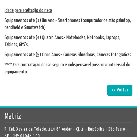
Idade para aceitação do risco
Equipamentos até (1) Um Ano:- Smartphones (computador de mão palmtop,
handheld e Smartwatch).
Equipamentos até (4) Quatro Anos:- Notebooks, Netbooks, Laptops,
Tablets, GPS’s.
Equipamentos até (5) Cinco Anos:- Câmeras Filmadoras, Câmeras Fotográficas.
*** Para contratação desse seguro é indispensável possuir a nota Fiscal do
equipamento.
<< Voltar
Matriz
R. Cel. Xavier de Toledo, 114 8º Andar – Cj. 1 – República - São Paulo -
SP - CEP: 01048-100