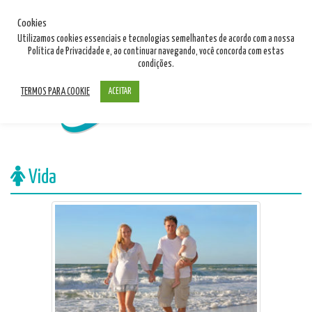
11 4122 3993
Cookies
11 9380 22907
Utilizamos cookies essenciais e tecnologias semelhantes de acordo com a nossa
Política de Privacidade e, ao continuar navegando, você concorda com estas
info@walcapseguros.com.br
condições.
TERMOS PARA COOKIE
ACEITAR
Vida